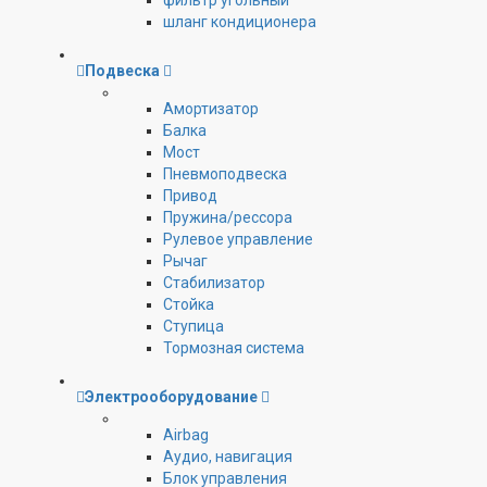
фильтр угольный
шланг кондиционера
Подвеска
Амортизатор
Балка
Мост
Пневмоподвеска
Привод
Пружина/рессора
Рулевое управление
Рычаг
Стабилизатор
Стойка
Ступица
Тормозная система
Электрооборудование
Airbag
Аудио, навигация
Блок управления