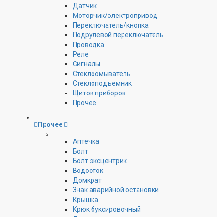
Датчик
Моторчик/электропривод
Переключатель/кнопка
Подрулевой переключатель
Проводка
Реле
Сигналы
Стеклоомыватель
Стеклоподъемник
Щиток приборов
Прочее
Прочее
Аптечка
Болт
Болт эксцентрик
Водосток
Домкрат
Знак аварийной остановки
Крышка
Крюк буксировочный