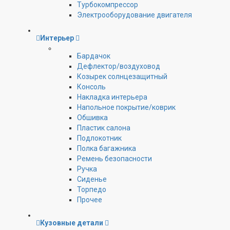
Турбокомпрессор
Электрооборудование двигателя
Интерьер
Бардачок
Дефлектор/воздуховод
Козырек солнцезащитный
Консоль
Накладка интерьера
Напольное покрытие/коврик
Обшивка
Пластик салона
Подлокотник
Полка багажника
Ремень безопасности
Ручка
Сиденье
Торпедо
Прочее
Кузовные детали