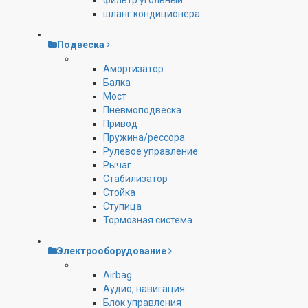
фильтр угольный
шланг кондиционера
Подвеска
Амортизатор
Балка
Мост
Пневмоподвеска
Привод
Пружина/рессора
Рулевое управление
Рычаг
Стабилизатор
Стойка
Ступица
Тормозная система
Электрооборудование
Airbag
Аудио, навигация
Блок управления