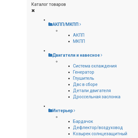
Каталог товаров
АКПП/МКПП
АКПП
МКПП
Двигатели и навесное
Cистема охлаждения
Генератор
Глушитель
Двс в сборе
Детали двигателя
Дроссельная заслонка
Интерьер
Бардачок
Дефлектор/воздуховод
Козырек солнцезащитный