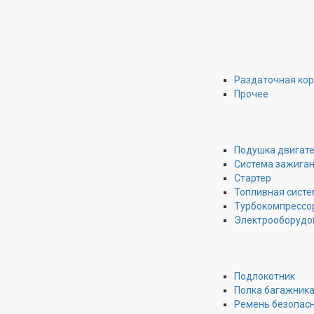
Раздаточная ко
Прочее
Подушка двигат
Система зажига
Стартер
Топливная систе
Турбокомпрессо
Электрооборудо
Подлокотник
Полка багажник
Ремень безопас