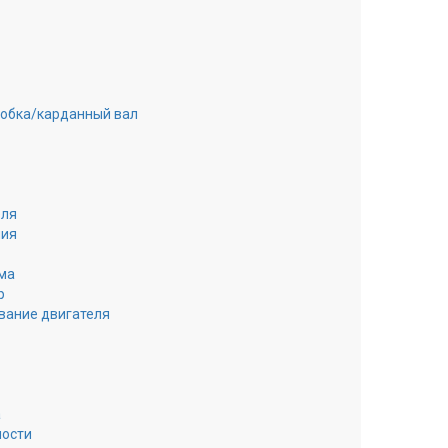
робка/карданный вал
еля
ния
ма
р
вание двигателя
а
ности