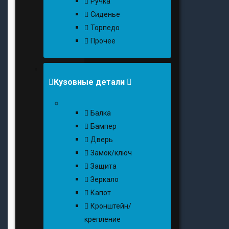
Ручка
Сиденье
Торпедо
Прочее
Кузовные детали
Балка
Бампер
Дверь
Замок/ключ
Защита
Зеркало
Капот
Кронштейн/
крепление