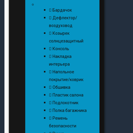
Бардачок
Дефлектор/
воздуховод
Козырек
солнцезащитный
Консоль
Накладка
интерьера
Напольное
покрытие/коврик
Обшивка
Пластик салона
Подлокотник
Полка багажника
Ремень
безопасности