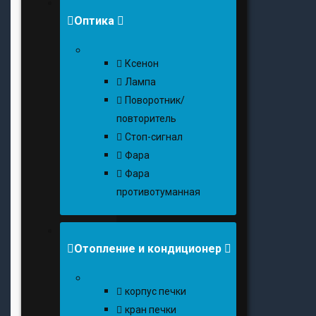
Оптика
Ксенон
Лампа
Поворотник/
повторитель
Стоп-сигнал
Фара
Фара
противотуманная
Отопление и кондиционер
корпус печки
кран печки