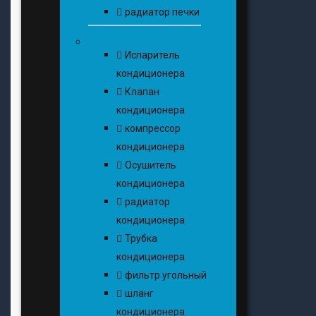
радиатор печки
Испаритель
кондиционера
Клапан
кондиционера
компрессор
кондиционера
Осушитель
кондиционера
радиатор
кондиционера
Трубка
кондиционера
фильтр угольный
шланг
кондиционера