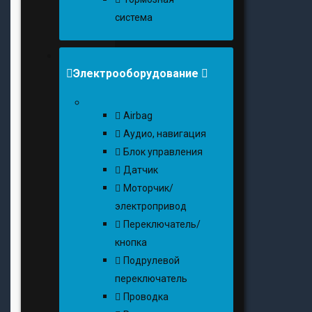
система
Электрооборудование
Airbag
Аудио, навигация
Блок управления
Датчик
Моторчик/
электропривод
Переключатель/
кнопка
Подрулевой
переключатель
Проводка