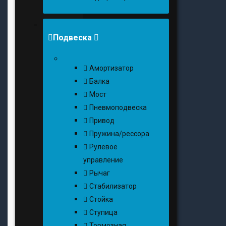
Подвеска
Амортизатор
Балка
Мост
Пневмоподвеска
Привод
Пружина/рессора
Рулевое
управление
Рычаг
Стабилизатор
Стойка
Ступица
Тормозная