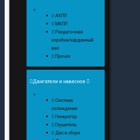
АКПП
МКПП
Раздаточная
коробка/карданный
вал
Прочее
Двигатели и навесное
Cистема
охлаждения
Генератор
Глушитель
Двс в сборе