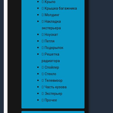
Крыло
Крышка багажника
Молдинг
Накладка
экстерьера
Ноускат
Петля
Подкрылок
Решетка
радиатора
Спойлер
Стекло
Телевизор
Часть кузова
Экстерьер
Прочее