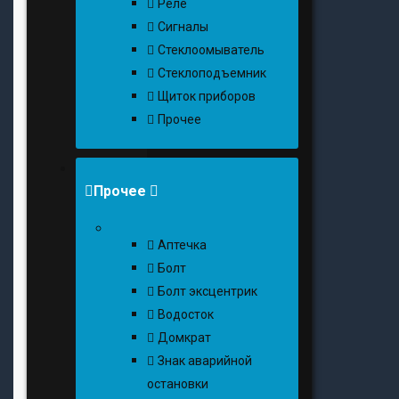
Реле
Сигналы
Стеклоомыватель
Стеклоподъемник
Щиток приборов
Прочее
Прочее
Аптечка
Болт
Болт эксцентрик
Водосток
Домкрат
Знак аварийной
остановки