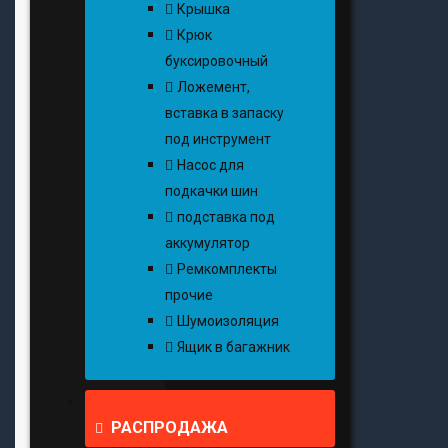
Крышка
Крюк
буксировочный
Ложемент,
вставка в запаску
под инструмент
Насос для
подкачки шин
подставка под
аккумулятор
Ремкомплекты
прочие
Шумоизоляция
Ящик в багажник
РАСПРОДАЖА