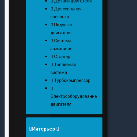
Детали двигателя
Дроссельная
заслонка
Подушка
двигателя
Система
зажигания
Стартер
Топливная
система
Турбокомпрессор
Электрооборудование
двигателя
Интерьер